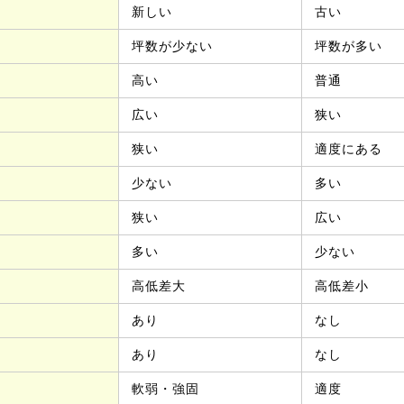
新しい
古い
坪数が少ない
坪数が多い
高い
普通
広い
狭い
狭い
適度にある
少ない
多い
狭い
広い
多い
少ない
高低差大
高低差小
あり
なし
あり
なし
軟弱・強固
適度